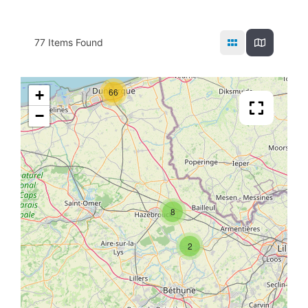
77
Items Found
66
+
−
8
2